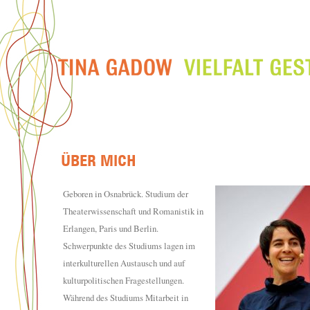
Geboren in Osnabrück.
Studium der
Theaterwissenschaft und Romanistik in
Erlangen, Paris und Berlin.
Schwerpunkte des Studiums lagen im
interkulturellen Austausch und auf
kulturpolitischen Fragestellungen.
Während des Studiums Mitarbeit in