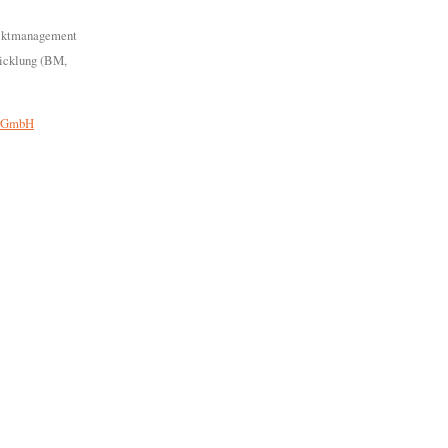
fliktmanagement
wicklung (BM,
y GmbH