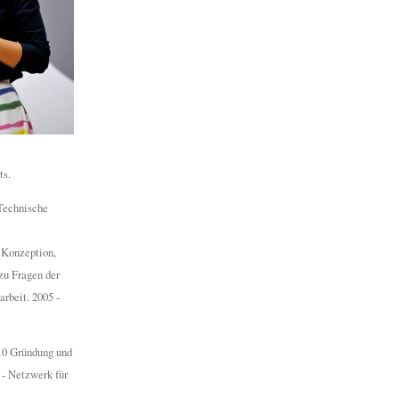
ts.
 Technische
 Konzeption,
zu Fragen der
rbeit. 2005 -
010 Gründung und
 - Netzwerk für